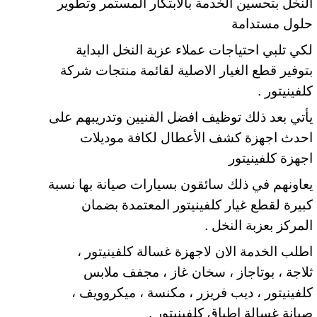
النخل بتحسين الخدمة بالابتكار المستمر وتطوير
حلول مستدامة
لكي تلبي
احتياجات عملاء عزبة النخل البداية
بتوفير قطع الغيار الاصلية لقائمة منتجات شركة
كلفينيتور .
يأتي بعد ذلك توظيف افضل الفنيين وتدريبهم على
احدث اجهزة كشف الأعطال لكافة موديلات
اجهزة كلفينيتور
يعاونهم في ذلك سائقون بسيارات صيانة بها نسبة
كبيرة لقطع غيار كلفينيتور المعتمدة بضمان
المركز بعزبة النخل .
اطلب الخدمة الان لاجهزة غسالة كلفينيتور ،
ثلاجة ، بوتاجاز ، سخان غاز ، مجفف ملابس
كلفينيتور ، ديب فريزر ، مكنسة ، ميكروويف ،
صيانة غسالة اطباق كلفينيتور .