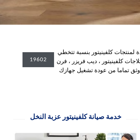
196 لتواجد قطع الغيار الاصلية المعتمدة لمنتجات كلفينيتور بنسبة تتخطي
19602
اجات كلفينيتور ، ديب فريزر ، فرن
kelvinato اطلب سيارة اصلاح منزلي الان وثق تماما من عودة تشغيل جهازك
خدمة صيانة كلفينيتور عزبة النخل