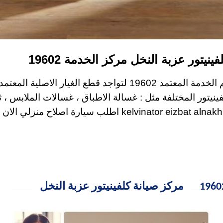
ينيتور عزبة النخل مركز الخدمة 19602
لصيانة كلفينيتور في عزبة النخل عليك التواصل مع رقم الخدمة المعتمد 02
يتور المختلفة مثل : غسالة الاطباق ، غسالات الملابس ، ثل
بوتاجاز ، ميكروويف ، سخان الغاز ، مجفف الملابس . r eizbat alnakhl
مركز صيانة كلفينيتور عزبة النخل